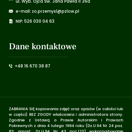
ul. Wyb. Ojca Św. Jana Pawła II 36a
e-mail: zo.przemysl@pzlow.pl
NIP: 526 030 04 63
Dane kontaktowe
+48 16 670 38 87
ZABRANIA SIĘ kopiowania zdjęć oraz opisów (w całości lub
w części) BEZ ZGODY właściciela i administratora strony.
Zgodnie z Ustawą o Prawie Autorskim i Prawach
Pokrewnych z dnia 4 lutego 1994 roku (Dz.U.94 Nr 24 poz.
83, sprost.: Dz.U.94 Nr 43 poz.170) wykorzystywanie