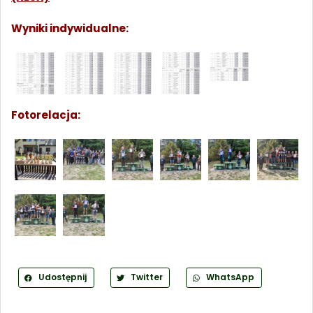
Wyniki indywidualne:
Fotorelacja:
Udostępnij
Twitter
WhatsApp