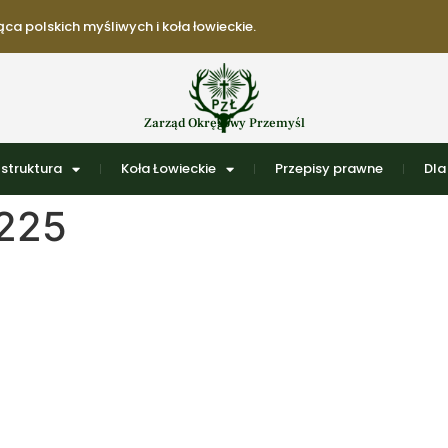
ca polskich myśliwych i koła łowieckie.
Zarząd Okręgowy Przemyśl
struktura
Koła Łowieckie
Przepisy prawne
Dla
225