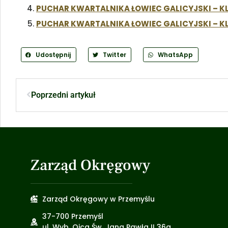
PUCHAR KWARTALNIKA ŁOWIEC GALICYJSKI – KLA
PUCHAR KWARTALNIKA ŁOWIEC GALICYJSKI – KLA
Udostępnij
Twitter
WhatsApp
Poprzedni artykuł
Zarząd Okręgowy
Zarząd Okręgowy w Przemyślu
37-700 Przemyśl
ul. Wyb. Ojca Św. Jana Pawła II 36a