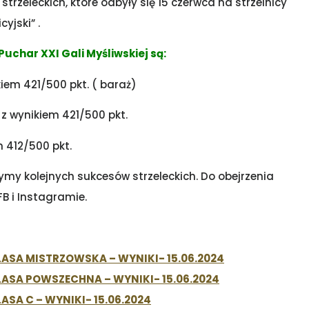
zeleckich, które odbyły się 15 czerwca na strzelnicy
yjski” .
uchar XXI Gali Myśliwskiej są:
kiem 421/500 pkt. ( baraż)
 z wynikiem 421/500 pkt.
m 412/500 pkt.
my kolejnych sukcesów strzeleckich. Do obejrzenia
B i Instagramie.
ASA MISTRZOWSKA – WYNIKI- 15.06.2024
ASA POWSZECHNA – WYNIKI- 15.06.2024
SA C – WYNIKI- 15.06.2024