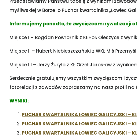
Przedstawiamy Państwu tabelę z wynikami zawodów str
myśliwskiej w Borze o Puchar kwartalnika „Łowiec Galic
Informujemy ponadto, że zwycięzcami rywalizacji o P
Miejsce I – Bogdan Powroźnik z KŁ Łoś Oleszyce z wyni
Miejsce II – Hubert Niebieszczański z WKŁ Miś Przemyśl
Miejsce III – Jerzy Żuryło z KŁ Orzeł Jarosław z wynikie
Serdecznie gratulujemy wszystkim zwycięzcom i życzy
fotorelacji z zawodów zapraszamy na nasz profil na F
WYNIKI:
PUCHAR KWARTALNIKA ŁOWIEC GALICYJSKI – KL
PUCHAR KWARTALNIKA ŁOWIEC GALICYJSKI – KL
PUCHAR KWARTALNIKA ŁOWIEC GALICYJSKI – KLA