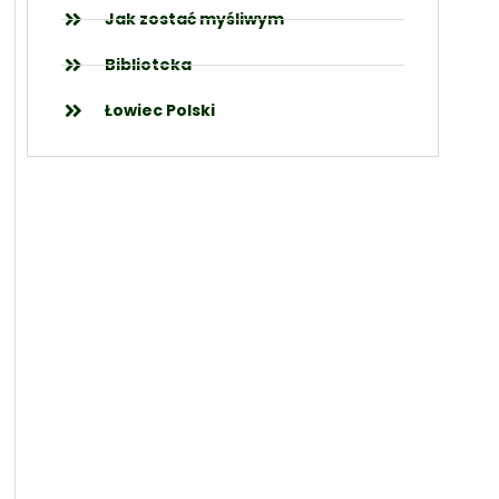
Jak zostać myśliwym
Biblioteka
Łowiec Polski