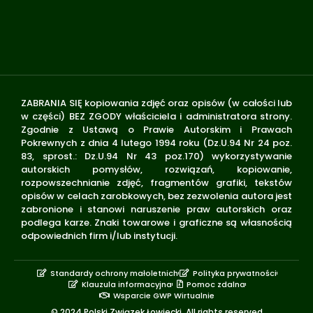
ZABRANIA SIĘ kopiowania zdjęć oraz opisów (w całości lub
w części) BEZ ZGODY właściciela i administratora strony.
Zgodnie z Ustawą o Prawie Autorskim i Prawach
Pokrewnych z dnia 4 lutego 1994 roku (Dz.U.94 Nr 24 poz.
83, sprost.: Dz.U.94 Nr 43 poz.170) wykorzystywanie
autorskich pomysłów, rozwiązań, kopiowanie,
rozpowszechnianie zdjęć, fragmentów grafiki, tekstów
opisów w celach zarobkowych, bez zezwolenia autora jest
zabronione i stanowi naruszenie praw autorskich oraz
podlega karze. Znaki towarowe i graficzne są własnością
odpowiednich firm i/lub instytucji.
Standardy ochrony małoletnich
Polityka prywatności
Klauzula informacyjna
Pomoc zdalna
Wsparcie GWP Wirtualnie
© 2024 Polski Związek Łowiecki. All rights reserved