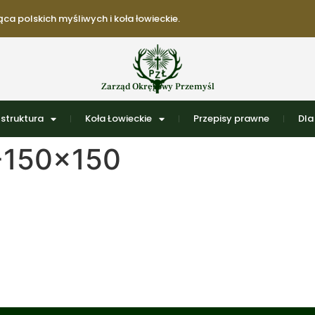
ca polskich myśliwych i koła łowieckie.
Zarząd Okręgowy Przemyśl
struktura
Koła Łowieckie
Przepisy prawne
Dla
-150×150