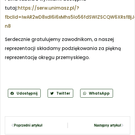
tutaj:
https://serw.unimasz.pl/?
fbclid=IwAR2wD8xdI6i6xMhs5lo56fdSWIZSCQW6XRsfBj
n8
Serdecznie gratulujemy zawodnikom, a naszej
reprezentacji składamy podziękowania za piękną
reprezentację okręgu przemyskiego.
Udostępnij
Twitter
WhatsApp
Poprzedni artykuł
Następny artykuł