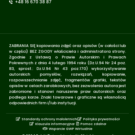
+48 16 670 38 87
ZABRANIA SIĘ kopiowania zdjęć oraz opisów (w całości lub
w części) BEZ ZGODY właściciela i administratora strony.
Zgodnie z Ustawą o Prawie Autorskim i Prawach
Pokrewnych z dnia 4 lutego 1994 roku (Dz.U.94 Nr 24 poz.
83, sprost.: Dz.U.94 Nr 43 poz.170) wykorzystywanie
autorskich pomysłów, rozwiązań, kopiowanie,
rozpowszechnianie zdjęć, fragmentów grafiki, tekstów
opisów w celach zarobkowych, bez zezwolenia autora jest
zabronione i stanowi naruszenie praw autorskich oraz
podlega karze. Znaki towarowe i graficzne są własnością
odpowiednich firm i/lub instytucji.
Standardy ochrony małoletnich
Polityka prywatności
Klauzula informacyjna
Pomoc zdalna
Wsparcie GWP Wirtualnie